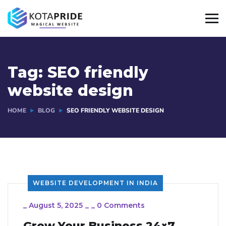
Tag:
SEO friendly
website design
HOME
BLOG
SEO FRIENDLY WEBSITE DESIGN
WEBSITE DEVELOPMENT IN INDIA
_
August 5, 2025
_
_
0 Comments
Grow Your Business 24×7